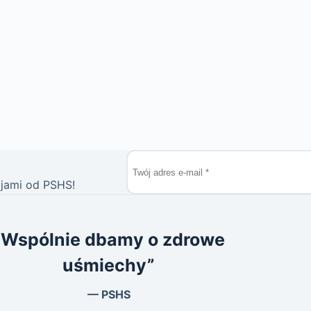
cjami od PSHS!
“Wspólnie dbamy o zdrowe
uśmiechy”
— PSHS