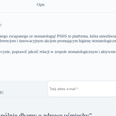
Opis
!
nego związanego ze stomatologią! PSHS to platforma, która umożliwi
rencjom i innowacyjnym akcjom promującym higienę stomatologiczną, 
nie, poprawić jakość relacji w zespole stomatologicznym i aktywnie
HS!
pólnie dbamy o zdrowe uśmiechy”