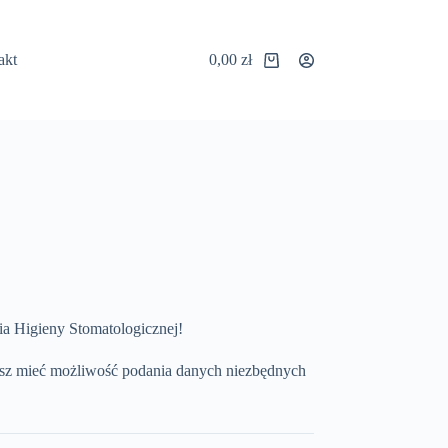
akt
0,00
zł
Koszyk
a Higieny Stomatologicznej!
esz mieć możliwość podania danych niezbędnych