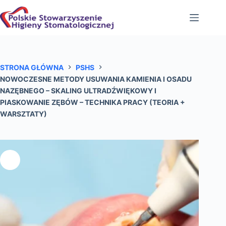
Przejdź
do
treści
STRONA GŁÓWNA
PSHS
NOWOCZESNE METODY USUWANIA KAMIENIA I OSADU
NAZĘBNEGO – SKALING ULTRADŹWIĘKOWY I
PIASKOWANIE ZĘBÓW – TECHNIKA PRACY (TEORIA +
WARSZTATY)