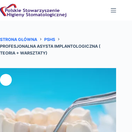
Przejdź
do
treści
STRONA GŁÓWNA
PSHS
PROFESJONALNA ASYSTA IMPLANTOLOGICZNA (
TEORIA + WARSZTATY)