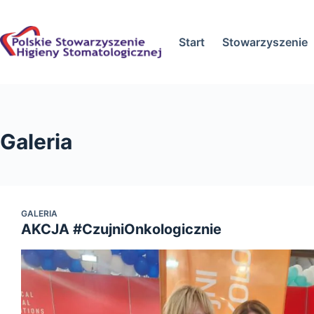
Przejdź
do
Start
Stowarzyszenie
treści
Galeria
GALERIA
AKCJA #CzujniOnkologicznie