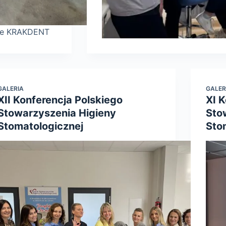
wie KRAKDENT
GALERIA
GALER
XII Konferencja Polskiego
XI 
Stowarzyszenia Higieny
Sto
Stomatologicznej
Sto