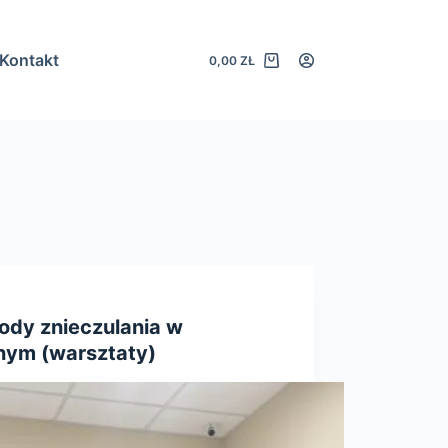
Kontakt
0,00
ZŁ
Koszyk
dy znieczulania w
nym (warsztaty)