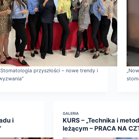
„Stomatologia przyszłości – nowe trendy i
„Now
wyzwania”
stoma
GALERIA
du i
KURS – „Technika i metod
”
leżącym – PRACA NA CZ