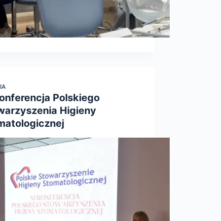
IA
Konferencja Polskiego
warzyszenia Higieny
matologicznej