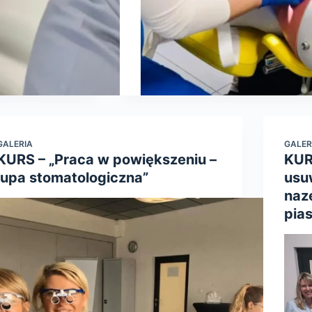
GALERIA
GALER
KURS – „Praca w powiększeniu –
KUR
lupa stomatologiczna”
usu
naz
pia