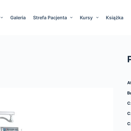
Galeria
Strefa Pacjenta
Kursy
Książka
A
B
C
C
C