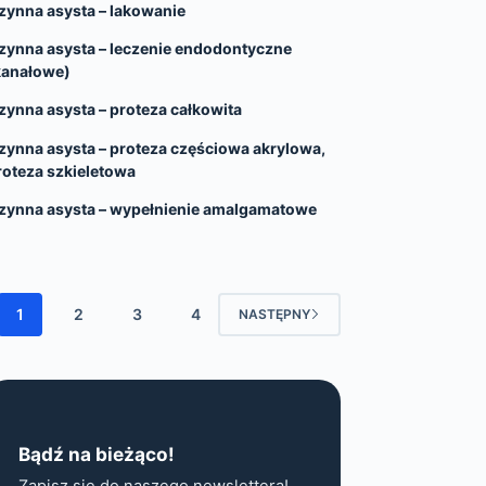
zynna asysta – lakowanie
zynna asysta – leczenie endodontyczne
kanałowe)
zynna asysta – proteza całkowita
zynna asysta – proteza częściowa akrylowa,
roteza szkieletowa
zynna asysta – wypełnienie amalgamatowe
1
2
3
4
NASTĘPNY
Bądź na bieżąco!
Zapisz się do naszego newslettera!