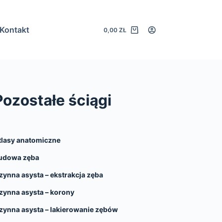
Kontakt
0,00
ZŁ
Koszyk
Pozostałe ściągi
tlasy anatomiczne
udowa zęba
zynna asysta – ekstrakcja zęba
zynna asysta – korony
zynna asysta – lakierowanie zębów