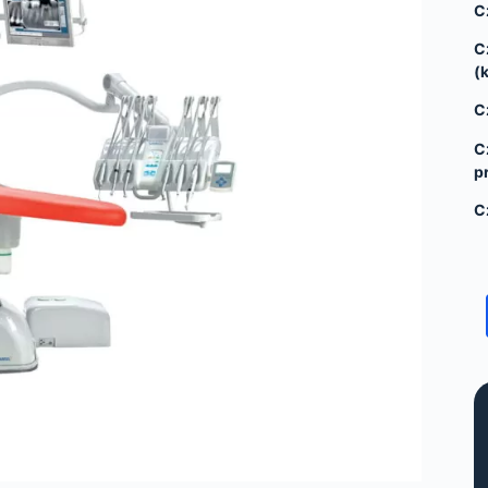
C
C
(
C
C
p
C