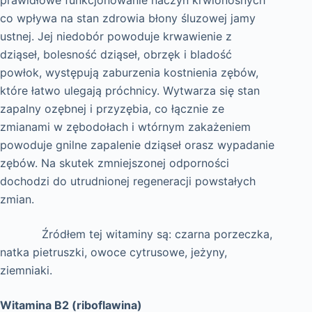
prawidłowe funkcjonowanie naczyń krwionośnych
co wpływa na stan zdrowia błony śluzowej jamy
ustnej. Jej niedobór powoduje krwawienie z
dziąseł, bolesność dziąseł, obrzęk i bladość
powłok, występują zaburzenia kostnienia zębów,
które łatwo ulegają próchnicy. Wytwarza się stan
zapalny ozębnej i przyzębia, co łącznie ze
zmianami w zębodołach i wtórnym zakażeniem
powoduje gnilne zapalenie dziąseł orasz wypadanie
zębów. Na skutek zmniejszonej odporności
dochodzi do utrudnionej regeneracji powstałych
zmian.
Źródłem tej witaminy są: czarna porzeczka,
natka pietruszki, owoce cytrusowe, jeżyny,
ziemniaki.
Witamina B2 (riboflawina)